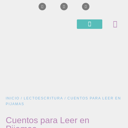
BLOG APRENDO CON CLE
SUPERVISIONES Y CURSOS
INICIO
/
LECTOESCRITURA
/ CUENTOS PARA LEER EN
PIJAMAS
Cuentos para Leer en