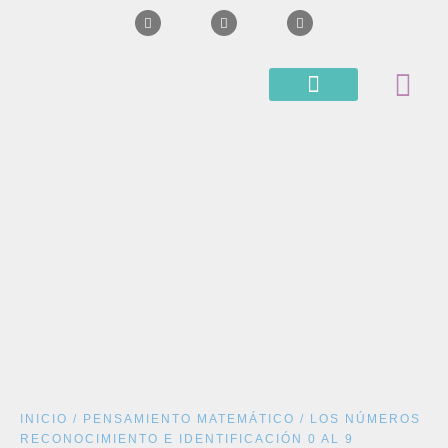
BLOG APRENDO CON CLE
SUPERVISIONES Y CURSOS
INICIO
/
PENSAMIENTO MATEMÁTICO
/ LOS NÚMEROS
RECONOCIMIENTO E IDENTIFICACIÓN 0 AL 9